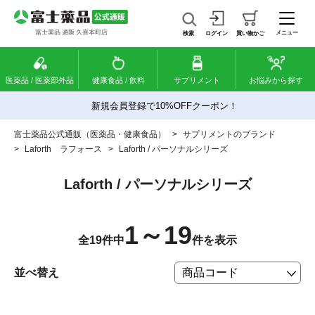
メニュー
検索
ログイン
買い物かご
医薬品 / 医薬部外品
健康食品 / 飲料
サプリメント
お悩みから探す
新規会員登録で10%OFFクーポン！
富士薬品公式通販（医薬品・健康食品）
>
サプリメントのブランド
>
Laforth ラフォース
>
Laforth / パーソナルシリーズ
Laforth / パーソナルシリーズ
1～19
全19件中
件を表示
並べ替え