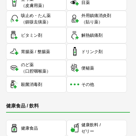
目薬
（皮膚用薬）
咳止め・たん薬
外用鎮痛消炎剤
（鎮咳去痰薬）
（貼り薬）
ビタミン剤
解熱鎮痛剤
胃腸薬 / 整腸薬
ドリンク剤
のど薬
便秘薬
（口腔咽喉薬）
殺菌消毒剤
その他
健康食品 / 飲料
健康飲料 /
健康食品
ゼリー