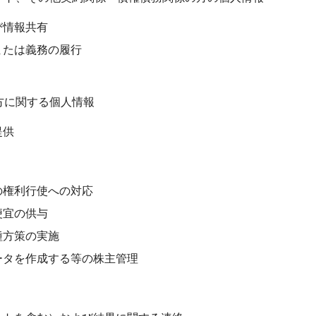
び情報共有
または義務の履行
方に関する個人情報
提供
の権利行使への対応
便宜の供与
種方策の実施
ータを作成する等の株主管理