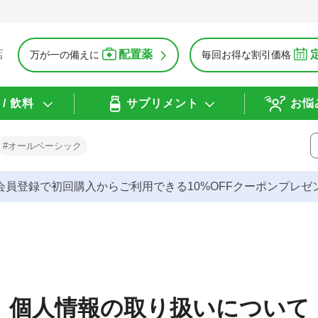
配置薬
店
万が一の備えに
毎回お得な割引価格
/ 飲料
サプリメント
お悩
#オールベーシック
会員登録で初回購入からご利用できる10%OFFクーポンプレゼ
個人情報の取り扱いについて