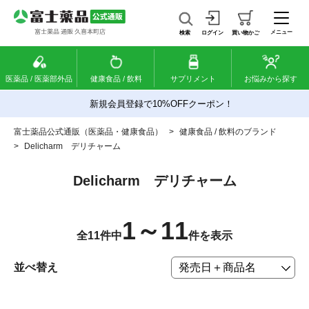
メニュー
検索
ログイン
買い物かご
医薬品 / 医薬部外品
健康食品 / 飲料
サプリメント
お悩みから探す
新規会員登録で10%OFFクーポン！
富士薬品公式通販（医薬品・健康食品）
>
健康食品 / 飲料のブランド
>
Delicharm デリチャーム
Delicharm デリチャーム
1～11
全11件中
件を表示
並べ替え