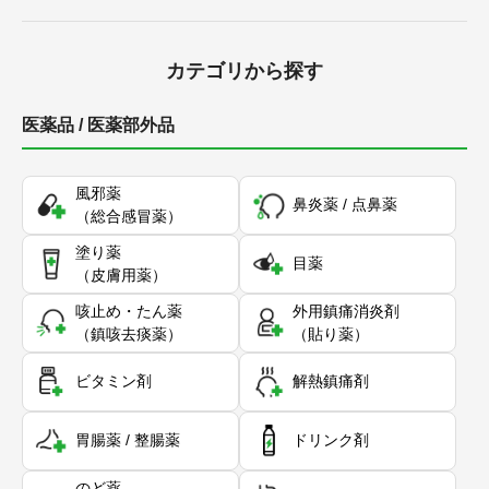
カテゴリから探す
医薬品 / 医薬部外品
風邪薬
鼻炎薬 / 点鼻薬
（総合感冒薬）
塗り薬
目薬
（皮膚用薬）
咳止め・たん薬
外用鎮痛消炎剤
（鎮咳去痰薬）
（貼り薬）
ビタミン剤
解熱鎮痛剤
胃腸薬 / 整腸薬
ドリンク剤
のど薬