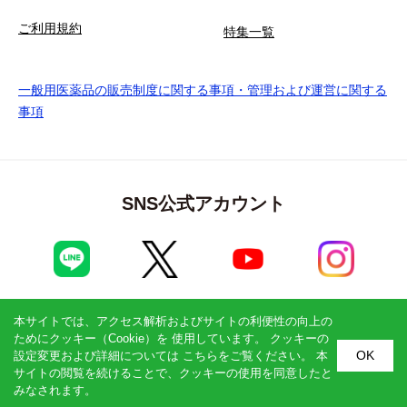
ご利用規約
特集一覧
一般用医薬品の販売制度に関する事項・管理および運営に関する
事項
SNS公式アカウント
本サイトでは、アクセス解析およびサイトの利便性の向上の
フジタイム黒酢 1800ml
ためにクッキー（Cookie）を 使用しています。 クッキーの
OK
関連サイト
設定変更および詳細については
こちら
をご覧ください。 本
1個(1800ml)
サイトの閲覧を続けることで、クッキーの使用を同意したと
購入商品を選ぶ
3,780
みなされます。
円(税込)