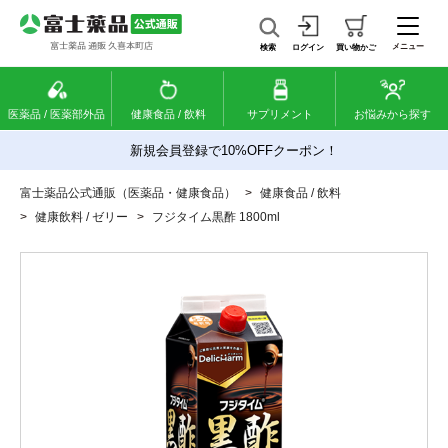
メニュー
検索
ログイン
買い物かご
医薬品 / 医薬部外品
健康食品 / 飲料
サプリメント
お悩みから探す
新規会員登録で10%OFFクーポン！
富士薬品公式通販（医薬品・健康食品）
>
健康食品 / 飲料
>
健康飲料 / ゼリー
>
フジタイム黒酢 1800ml