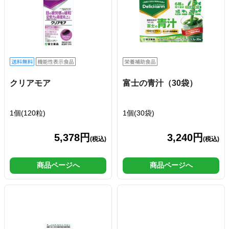
クリアモア
富士の青汁（30袋）
1個(120粒)
1個(30袋)
5,378円
3,240円
(税込)
(税込)
商品ページへ
商品ページへ