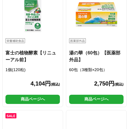
富士の植物酵素【リニュ
湯の華（60包）【医薬部
ーアル前】
外品】
1個(120粒)
60包（3種類×20包）
4,104円
2,750円
(税込)
(税込)
商品ページへ
商品ページへ