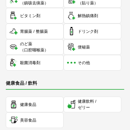
（鎮咳去痰薬）
（貼り薬）
ビタミン剤
解熱鎮痛剤
胃腸薬 / 整腸薬
ドリンク剤
のど薬
便秘薬
（口腔咽喉薬）
殺菌消毒剤
その他
健康食品 / 飲料
健康飲料 /
健康食品
ゼリー
美容食品