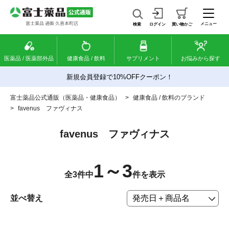
メニュー
検索
ログイン
買い物かご
医薬品 / 医薬部外品
健康食品 / 飲料
サプリメント
お悩みから探す
新規会員登録で10%OFFクーポン！
富士薬品公式通販（医薬品・健康食品）
>
健康食品 / 飲料のブランド
>
favenus ファヴィナス
favenus ファヴィナス
1～3
全3件中
件を表示
並べ替え