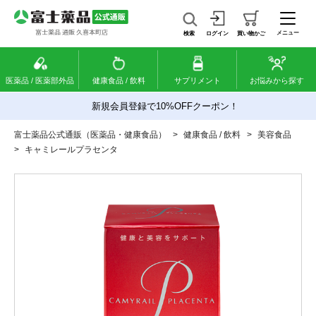
メニュー
検索
ログイン
買い物かご
医薬品 / 医薬部外品
健康食品 / 飲料
サプリメント
お悩みから探す
新規会員登録で10%OFFクーポン！
富士薬品公式通販（医薬品・健康食品）
>
健康食品 / 飲料
>
美容食品
>
キャミレールプラセンタ