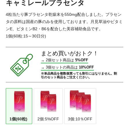
キャミレールプラセンタ
4粒当たり豚プラセンタ乾燥末を550mg配合しました。プラセン
タの原料は国産の豚のみを使用しております。月見草油やビタミ
ンE、ビタミンB2・B6を配合した美容補助食品です。
1個(60粒:15～30日分)
まとめ買いがおトク！
→
2個セット商品は
5%OFF
→
3個セットの商品は
10%OFF
※単品商品を複数個買っても割引にはなりません。割
引のセット商品をご注文ください。
1個(60粒)
2個:5%OFF
3個:10％OFF