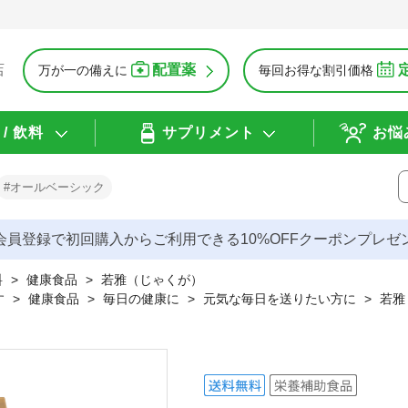
配置薬
店
万が一の備えに
毎回お得な割引価格
/ 飲料
サプリメント
お悩
#オールベーシック
会員登録で初回購入からご利用できる10%OFFクーポンプレゼ
料
>
健康食品
>
若雅（じゃくが）
す
>
健康食品
>
毎日の健康に
>
元気な毎日を送りたい方に
>
若雅