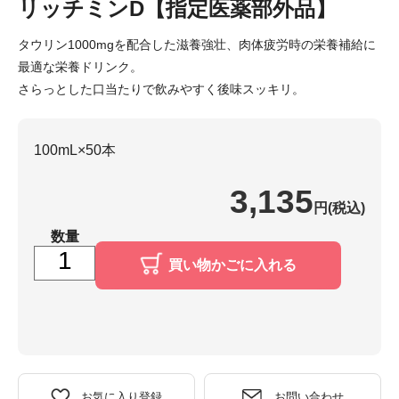
リッチミンD【指定医薬部外品】
タウリン1000mgを配合した滋養強壮、肉体疲労時の栄養補給に
最適な栄養ドリンク。
さらっとした口当たりで飲みやすく後味スッキリ。
100mL×50本
3,135
円(税込)
数量
買い物かごに入れる
お気に入り登録
お問い合わせ