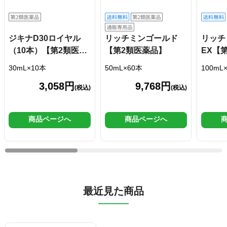
ジキナD30ロイヤル
リッチミンゴールド
リッチ
（10本）【第2類医薬
【第2類医薬品】
EX【
品】
30mL×10本
50mL×60本
100mL
3,058円
9,768円
(税込)
(税込)
商品ページへ
商品ページへ
最近見た商品