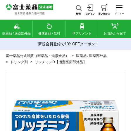
メニュー
検索
ログイン
買い物かご
医薬品 / 医薬部外品
健康食品 / 飲料
サプリメント
お悩みから探す
新規会員登録で10%OFFクーポン！
富士薬品公式通販（医薬品・健康食品）
>
医薬品 / 医薬部外品
>
ドリンク剤
>
リッチミンD【指定医薬部外品】