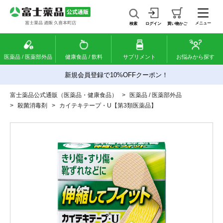
メニュー
検索
ログイン
買い物かご
医薬品 / 医薬部外品
健康食品 / 飲料
サプリメント
お悩みから探す
新規会員登録で10%OFFクーポン！
富士薬品公式通販（医薬品・健康食品）
>
医薬品 / 医薬部外品
>
殺菌消毒剤
>
カイテキテープ・U【第3類医薬品】