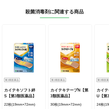
殺菌消毒剤に関連する商品
カイテキソフト絆
カイテキテープN【第
カイテ
S【第3類医薬品】
3類医薬品】
U【第
22枚(19mm×72mm)
30枚(19mm×72mm)
24枚(1