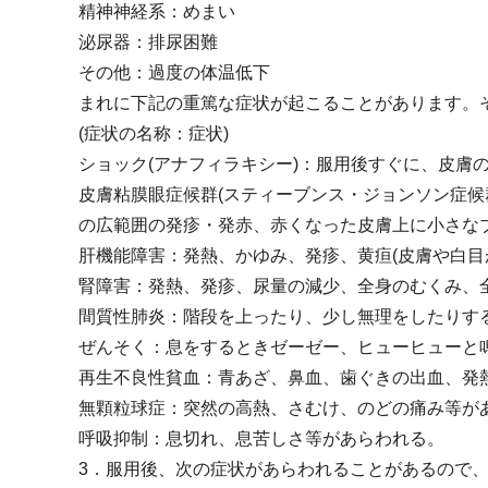
精神神経系：めまい
泌尿器：排尿困難
その他：過度の体温低下
まれに下記の重篤な症状が起こることがあります。
(症状の名称：症状)
ショック(アナフィラキシー)：服用後すぐに、皮
皮膚粘膜眼症候群(スティーブンス・ジョンソン症
の広範囲の発疹・発赤、赤くなった皮膚上に小さなブ
肝機能障害：発熱、かゆみ、発疹、黄疸(皮膚や白目
腎障害：発熱、発疹、尿量の減少、全身のむくみ、全
間質性肺炎：階段を上ったり、少し無理をしたりす
ぜんそく：息をするときゼーゼー、ヒューヒューと
再生不良性貧血：青あざ、鼻血、歯ぐきの出血、発
無顆粒球症：突然の高熱、さむけ、のどの痛み等が
呼吸抑制：息切れ、息苦しさ等があらわれる。
3．服用後、次の症状があらわれることがあるので