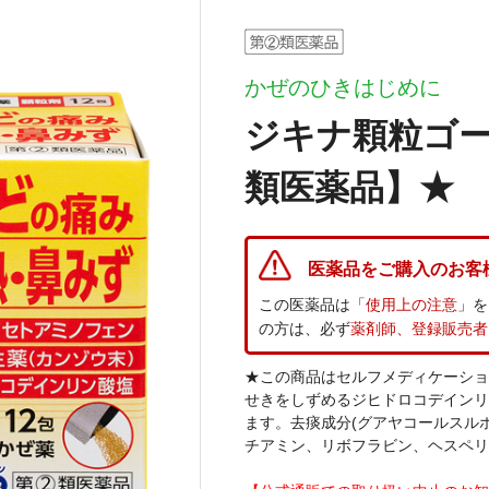
かぜのひきはじめに
ジキナ顆粒ゴー
類医薬品】★
医薬品をご購入のお客
この医薬品は「
使用上の注意
」を
の方は、必ず
薬剤師、登録販売者
★この商品はセルフメディケーショ
せきをしずめるジヒドロコデインリ
ます。去痰成分(グアヤコールスル
チアミン、リボフラビン、ヘスペリ