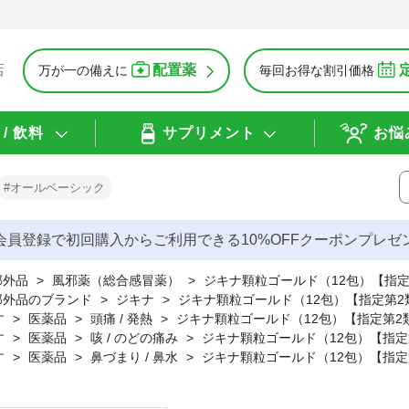
配置薬
店
万が一の備えに
毎回お得な割引価格
/ 飲料
サプリメント
お悩
#オールベーシック
会員登録で初回購入からご利用できる10%OFFクーポンプレゼ
部外品
>
風邪薬（総合感冒薬）
>
ジキナ顆粒ゴールド（12包）【指
薬部外品のブランド
>
ジキナ
>
ジキナ顆粒ゴールド（12包）【指定第2
す
>
医薬品
>
頭痛 / 発熱
>
ジキナ顆粒ゴールド（12包）【指定第2
す
>
医薬品
>
咳 / のどの痛み
>
ジキナ顆粒ゴールド（12包）【指定
す
>
医薬品
>
鼻づまり / 鼻水
>
ジキナ顆粒ゴールド（12包）【指定