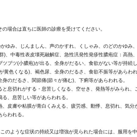
その場合は直ちに医師の診療を受けてください。
膚のかゆみ、じんましん、声のかすれ、くしゃみ、のどのかゆみ
候群)、中毒性表皮壊死融解症、急性汎発性発疹性膿疱症：高熱
ツブツ(小膿疱)が出る、全身がだるい、食欲がない等が持続
が黄色くなる)、褐色尿、全身のだるさ、食欲不振等があらわ
身のだるさ、関節痛(節々が痛む)、下痢等があらわれる。
ると息切れがする・息苦しくなる、空せき、発熱等がみられ、
鳴る、息苦しい等があらわれる。
熱、皮膚や粘膜が青白くみえる、疲労感、動悸、息切れ、気分
あらわれる。
、このような症状の持続又は増強が見られた場合には、服用を