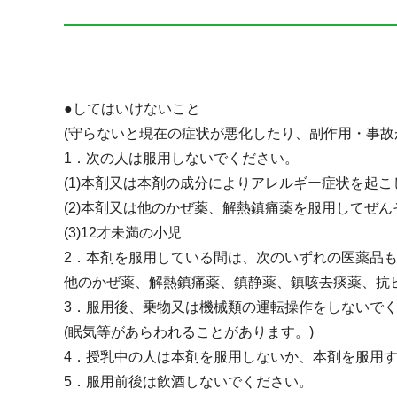
●してはいけないこと
(守らないと現在の症状が悪化したり、副作用・事故
1．次の人は服用しないでください。
(1)本剤又は本剤の成分によりアレルギー症状を起
(2)本剤又は他のかぜ薬、解熱鎮痛薬を服用してぜ
(3)12才未満の小児
2．本剤を服用している間は、次のいずれの医薬品
他のかぜ薬、解熱鎮痛薬、鎮静薬、鎮咳去痰薬、抗ヒ
3．服用後、乗物又は機械類の運転操作をしないで
(眠気等があらわれることがあります。)
4．授乳中の人は本剤を服用しないか、本剤を服用
5．服用前後は飲酒しないでください。