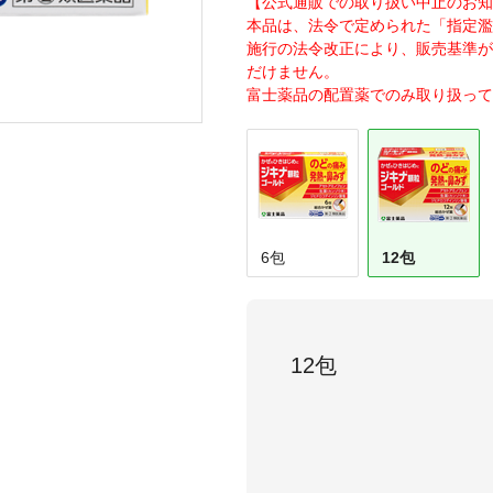
【公式通販での取り扱い中止のお知
本品は、法令で定められた「指定濫用
施行の法令改正により、販売基準が
だけません。
富士薬品の配置薬でのみ取り扱って
6包
12包
12包