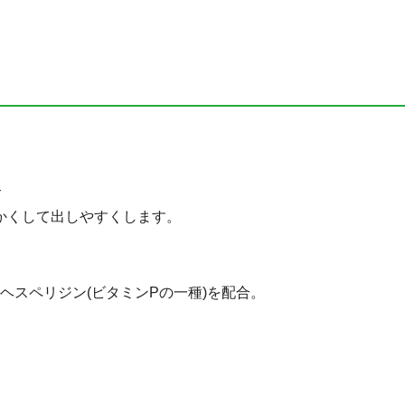
合
かくして出しやすくします。
。
ヘスペリジン(ビタミンPの一種)を配合。