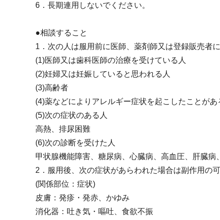
6．長期連用しないでください。
●相談すること
1．次の人は服用前に医師、薬剤師又は登録販売者
(1)医師又は歯科医師の治療を受けている人
(2)妊婦又は妊娠していると思われる人
(3)高齢者
(4)薬などによりアレルギー症状を起こしたことがあ
(5)次の症状のある人
高熱、排尿困難
(6)次の診断を受けた人
甲状腺機能障害、糖尿病、心臓病、高血圧、肝臓病
2．服用後、次の症状があらわれた場合は副作用の
(関係部位：症状)
皮膚：発疹・発赤、かゆみ
消化器：吐き気・嘔吐、食欲不振