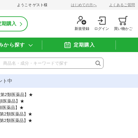
ようこそ
ゲスト
様
はじめての方へ
よくあるご質問
定期購入
新規登録
ログイン
買い物かご
みから探す
定期購入
ント中
定第2類医薬品】★
類医薬品】★
類医薬品】★
第2類医薬品】★
第2類医薬品】★