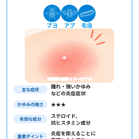
ブヨ
アブ
毛虫
※画像は症状イメージです。
腫れ・強いかゆみ
主な症状
などの炎症症状
★★★
かゆみの強さ
ステロイド、
有効な成分
抗ヒスタミン成分
炎症を抑えることに
重要ポイント