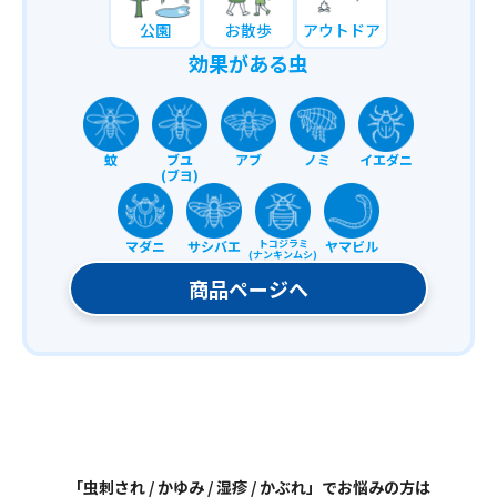
公園
お散歩
アウトドア
効果がある虫
蚊
ブユ
アブ
ノミ
イエダニ
(ブヨ)
マダニ
サシバエ
トコジラミ
ヤマビル
(ナンキンムシ)
商品ページへ
「虫刺され / かゆみ / 湿疹 / かぶれ」でお悩みの方は