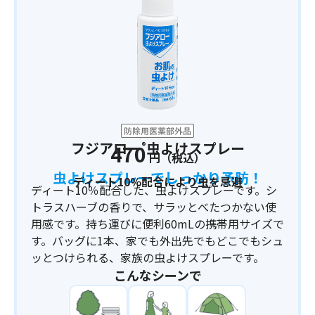
フジアロー
虫よけスプレー
®
470
円（税込）
虫よけスプレーでしっかり予防！
ディート10%配合により虫を忌避
ディート10％配合した、虫よけスプレーです。シ
トラスハーブの香りで、サラッとべたつかない使
用感です。持ち運びに便利60mLの携帯用サイズで
す。バッグに1本、家でも外出先でもどこでもシュ
ッとつけられる、家族の虫よけスプレーです。
こんなシーンで