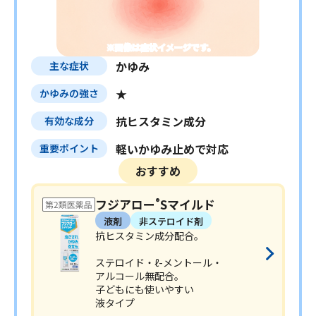
※画像は症状イメージです。
かゆみ
主な症状
★
かゆみの強さ
抗ヒスタミン成分
有効な成分
軽いかゆみ止めで対応
重要ポイント
おすすめ
フジアロー
Sマイルド
®
液剤
非ステロイド剤
抗ヒスタミン成分配合。
ステロイド・ℓ-メントール・
アルコール
無配合。
子どもにも使いやすい
液タイプ