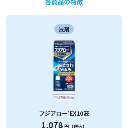
各商品の特徴
液剤
フジアロー
EX10液
®
1,078
円（税込）