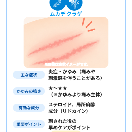
ムカデ
クラゲ
※画像は症状イメージです。
炎症・かゆみ（痛みや
主な症状
刺激感を伴うことがある）
★～★★
かゆみの強さ
（※かゆみより痛み主体）
ステロイド、局所麻酔
有効な成分
成分（リドカイン）
刺された後の
重要ポイント
早めケアがポイント