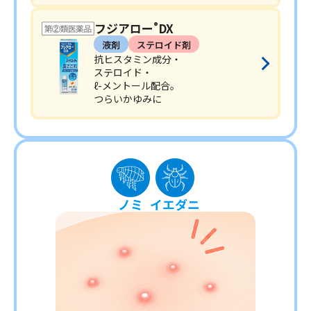
フジアロー
DX
®
液剤
ステロイド剤
抗ヒスタミン成分・
ステロイド・
ℓ-メントール配合。
つらいかゆみに
ノミ
イエダニ