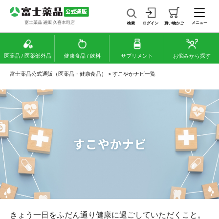
メニュー
検索
ログイン
買い物かご
医薬品 / 医薬部外品
健康食品 / 飲料
サプリメント
お悩みから探す
富士薬品公式通販（医薬品・健康食品）
>
すこやかナビ一覧
きょう一日をふだん通り健康に過ごしていただくこと。