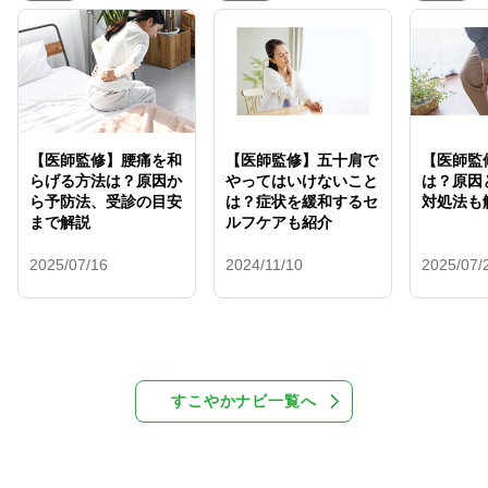
【医師監修】腰痛を和
【医師監修】五十肩で
【医師監
らげる方法は？原因か
やってはいけないこと
は？原因
ら予防法、受診の目安
は？症状を緩和するセ
対処法も
まで解説
ルフケアも紹介
2025/07/16
2024/11/10
2025/07/
すこやかナビ一覧へ