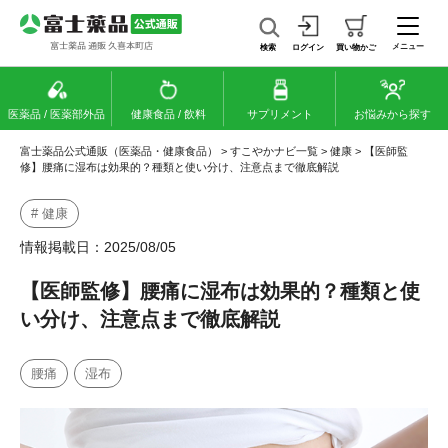
メニュー
検索
ログイン
買い物かご
医薬品 / 医薬部外品
健康食品 / 飲料
サプリメント
お悩みから探す
富士薬品公式通販（医薬品・健康食品）
>
すこやかナビ一覧
>
健康
>
【医師監
修】腰痛に湿布は効果的？種類と使い分け、注意点まで徹底解説
# 健康
情報掲載日：2025/08/05
【医師監修】腰痛に湿布は効果的？種類と使
い分け、注意点まで徹底解説
腰痛
湿布