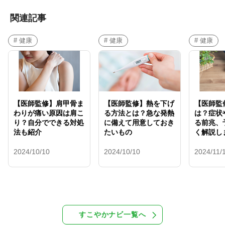
関連記事
# 健康
# 健康
# 健康
【医師監修】肩甲骨ま
【医師監修】熱を下げ
【医師監
わりが痛い原因は肩こ
る方法とは？急な発熱
は？症状
り？自分でできる対処
に備えて用意しておき
る前兆、
法も紹介
たいもの
く解説し
2024/10/10
2024/10/10
2024/11/
すこやかナビ一覧へ