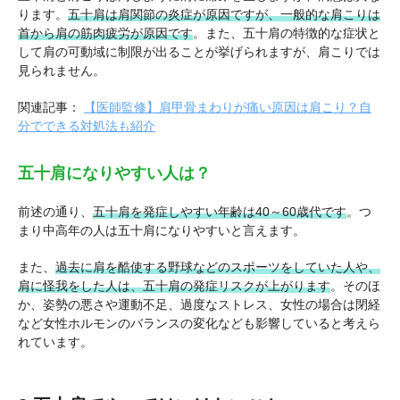
ります。
五十肩は肩関節の炎症が原因ですが、一般的な肩こりは
首から肩の筋肉疲労が原因です
。また、五十肩の特徴的な症状と
して肩の可動域に制限が出ることが挙げられますが、肩こりでは
見られません。
関連記事：
【医師監修】肩甲骨まわりが痛い原因は肩こり？自
分でできる対処法も紹介
五十肩になりやすい人は？
前述の通り、
五十肩を発症しやすい年齢は40～60歳代です
。つ
まり中高年の人は五十肩になりやすいと言えます。
また、
過去に肩を酷使する野球などのスポーツをしていた人や、
肩に怪我をした人は、五十肩の発症リスクが上がります
。そのほ
か、姿勢の悪さや運動不足、過度なストレス、女性の場合は閉経
など女性ホルモンのバランスの変化なども影響していると考えら
れています。