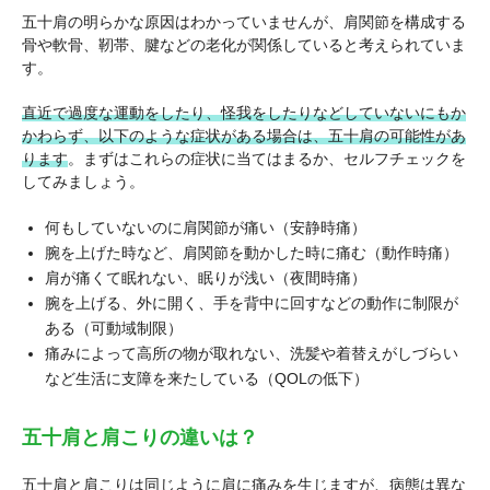
五十肩の明らかな原因はわかっていませんが、肩関節を構成する
骨や軟骨、靭帯、腱などの老化が関係していると考えられていま
す。
直近で過度な運動をしたり、怪我をしたりなどしていないにもか
かわらず、以下のような症状がある場合は、五十肩の可能性があ
ります
。まずはこれらの症状に当てはまるか、セルフチェックを
してみましょう。
何もしていないのに肩関節が痛い（安静時痛）
腕を上げた時など、肩関節を動かした時に痛む（動作時痛）
肩が痛くて眠れない、眠りが浅い（夜間時痛）
腕を上げる、外に開く、手を背中に回すなどの動作に制限が
ある（可動域制限）
痛みによって高所の物が取れない、洗髪や着替えがしづらい
など生活に支障を来たしている（QOLの低下）
五十肩と肩こりの違いは？
五十肩と肩こりは同じように肩に痛みを生じますが、病態は異な