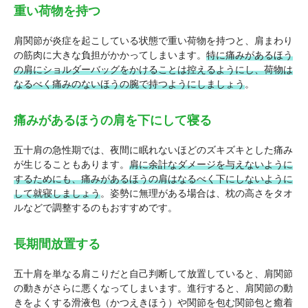
重い荷物を持つ
肩関節が炎症を起こしている状態で重い荷物を持つと、肩まわり
の筋肉に大きな負担がかかってしまいます。
特に痛みがあるほう
の肩にショルダーバッグをかけることは控えるようにし、荷物は
なるべく痛みのないほうの腕で持つようにしましょう
。
痛みがあるほうの肩を下にして寝る
五十肩の急性期では、夜間に眠れないほどのズキズキとした痛み
が生じることもあります。
肩に余計なダメージを与えないように
するためにも、痛みがあるほうの肩はなるべく下にしないように
して就寝しましょう
。姿勢に無理がある場合は、枕の高さをタオ
ルなどで調整するのもおすすめです。
長期間放置する
五十肩を単なる肩こりだと自己判断して放置していると、肩関節
の動きがさらに悪くなってしまいます。進行すると、肩関節の動
きをよくする滑液包（かつえきほう）や関節を包む関節包と癒着