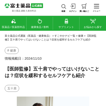
メニュー
検索
ログイン
買い物かご
医薬品 / 医薬部外品
健康食品 / 飲料
サプリメント
お悩みから探す
富士薬品公式通販（医薬品・健康食品）
>
すこやかナビ一覧
>
健康
>
【医師監
修】五十肩でやってはいけないことは？症状を緩和するセルフケアも紹介
# 健康
情報掲載日：2024/11/10
【医師監修】五十肩でやってはいけないこと
は？症状を緩和するセルフケアも紹介
五十肩