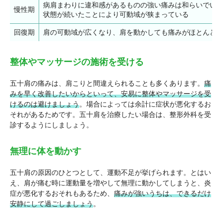
病肩まわりに違和感があるものの強い痛みは和らいでい
慢性期
状態が続いたことにより可動域が狭まっている
回復期
肩の可動域が広くなり、肩を動かしても痛みがほとんど
整体やマッサージの施術を受ける
五十肩の痛みは、肩こりと間違えられることも多くあります。
痛
みを早く改善したいからといって、安易に整体やマッサージを受
けるのは避けましょう
。場合によっては余計に症状が悪化するお
それがあるためです。五十肩を治療したい場合は、整形外科を受
診するようにしましょう。
無理に体を動かす
五十肩の原因のひとつとして、運動不足が挙げられます。とはい
え、肩が痛む時に運動量を増やして無理に動かしてしまうと、炎
症が悪化するおそれもあるため、
痛みが強いうちは、できるだけ
安静にして過ごしましょう
。