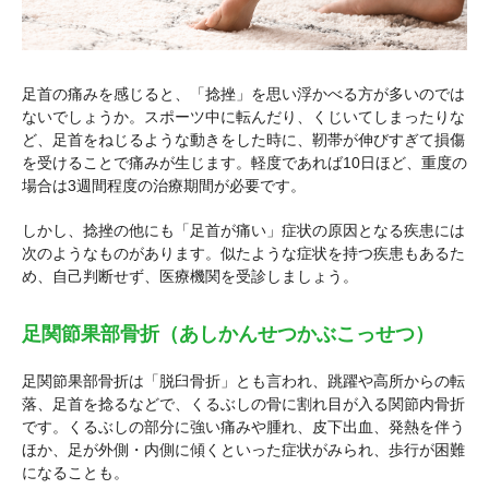
足首の痛みを感じると、「捻挫」を思い浮かべる方が多いのでは
ないでしょうか。スポーツ中に転んだり、くじいてしまったりな
ど、足首をねじるような動きをした時に、靭帯が伸びすぎて損傷
を受けることで痛みが生じます。軽度であれば10日ほど、重度の
場合は3週間程度の治療期間が必要です。
しかし、捻挫の他にも「足首が痛い」症状の原因となる疾患には
次のようなものがあります。似たような症状を持つ疾患もあるた
め、自己判断せず、医療機関を受診しましょう。
足関節果部骨折（あしかんせつかぶこっせつ）
足関節果部骨折は「脱臼骨折」とも言われ、跳躍や高所からの転
落、足首を捻るなどで、くるぶしの骨に割れ目が入る関節内骨折
です。くるぶしの部分に強い痛みや腫れ、皮下出血、発熱を伴う
ほか、足が外側・内側に傾くといった症状がみられ、歩行が困難
になることも。