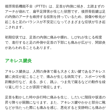
後脛骨筋機能不全（PTTD）は、足首が内側に傾き、土踏まずの
アーチが崩れて、扁平足障害が生じた状態です。後脛骨筋腱は足
の内側のアーチを維持する役割を持っているため、損傷や軟化が
起こると足のバランスが不安定になってさまざまな症状が引き起
こされます。
初期症状では、足首の内側に痛みや腫れ、しびれが生じる程度
で、進行すると足の外側や足首の下部にも痛みが広がり、関節炎
があらわれることもあります。
アキレス腱炎
アキレス腱炎は、人間の身体で最も大きく太い腱であるアキレス
腱に炎症が起こることで、痛みが生じる病気です。スポーツや長
距離歩行など、走る、歩く、跳ぶ、つま先で蹴るなどの動作を繰
り返し行うことが原因で発症します。
足首を動かした時や歩行時に痛みを生じ、しだいに階段や坂道の
昇り降りが困難になります。また、アキレス腱やかかと部分に靴
などが当たった際にも痛みを感じ、悪化すると安静時にも痛みが