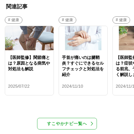
関連記事
# 健康
# 健康
# 健康
【医師監修】関節痛と
手首が痛いのは腱鞘
【医師監
は？原因となる病気や
炎？すぐにできるセル
は？症状
対処法も解説
フチェックと対処法を
る前兆、
紹介
く解説し
2025/07/22
2024/11/10
2024/11/
すこやかナビ一覧へ