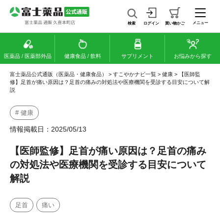
メニュー
検索
ログイン
買い物かご
医薬品 / 医薬部外品
健康食品 / 飲料
サプリメント
お悩みから探す
富士薬品公式通販（医薬品・健康食品）
>
すこやかナビ一覧
>
健康
>
【医師監
修】足首が痛い原因は？足首の痛みの対処法や医療機関を受診する目安について解
説
# 健康
情報掲載日：2025/05/13
【医師監修】足首が痛い原因は？足首の痛み
の対処法や医療機関を受診する目安について
解説
足首
痛い