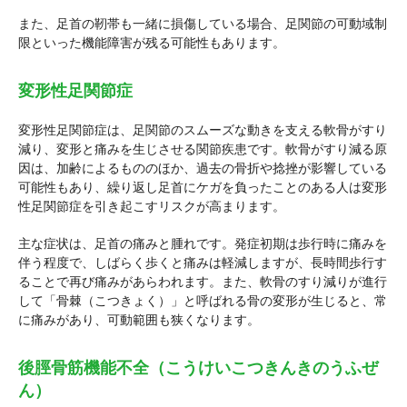
また、足首の靭帯も一緒に損傷している場合、足関節の可動域制
限といった機能障害が残る可能性もあります。
変形性足関節症
変形性足関節症は、足関節のスムーズな動きを支える軟骨がすり
減り、変形と痛みを生じさせる関節疾患です。軟骨がすり減る原
因は、加齢によるもののほか、過去の骨折や捻挫が影響している
可能性もあり、繰り返し足首にケガを負ったことのある人は変形
性足関節症を引き起こすリスクが高まります。
主な症状は、足首の痛みと腫れです。発症初期は歩行時に痛みを
伴う程度で、しばらく歩くと痛みは軽減しますが、長時間歩行す
ることで再び痛みがあらわれます。また、軟骨のすり減りが進行
して「骨棘（こつきょく）」と呼ばれる骨の変形が生じると、常
に痛みがあり、可動範囲も狭くなります。
後脛骨筋機能不全（こうけいこつきんきのうふぜ
ん）