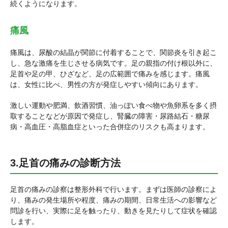
続くようになります。
痛風
痛風は、尿酸の結晶が関節に付着することで、関節炎を引き起こ
し、急な激痛を生じさせる病気です。足の親指の付け根以外に、
足首や足の甲、ひざなど、足の広範囲で痛みを感じます。痛風
は、女性に比べ、男性の方が発症しやすい傾向にあります。
激しい運動や肥満、飲酒習慣、油っぽい食べ物や魚卵系を多く摂
取することなどが原因で発症し、腎臓の障害・尿路結石・糖尿
病・高血圧・高脂血症といった合併症のリスクも高まります。
3.足首の痛みの診断方法
足首の痛みの診察は整形外科で行います。まずは医師の診察によ
り、痛みの発生場所や程度、痛みの期間、日常生活への影響など
問診を行い、実際に足を触ったり、動きを見たりして症状を確認
します。