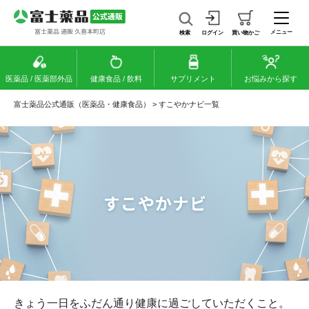
メニュー
検索
ログイン
買い物かご
医薬品 / 医薬部外品
健康食品 / 飲料
サプリメント
お悩みから探す
富士薬品公式通販（医薬品・健康食品）
>
すこやかナビ一覧
きょう一日をふだん通り健康に過ごしていただくこと。