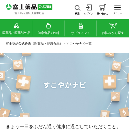
メニュー
検索
ログイン
買い物かご
医薬品 / 医薬部外品
健康食品 / 飲料
サプリメント
お悩みから探す
富士薬品公式通販（医薬品・健康食品）
>
すこやかナビ一覧
きょう一日をふだん通り健康に過ごしていただくこと。