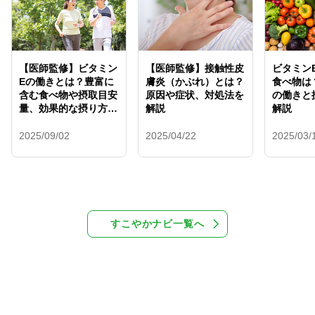
【医師監修】ビタミン
【医師監修】接触性皮
ビタミン
Eの働きとは？豊富に
膚炎（かぶれ）とは？
食べ物は
含む食べ物や摂取目安
原因や症状、対処法を
の働きと
量、効果的な摂り方を
解説
解説
解説
2025/09/02
2025/04/22
2025/03/
すこやかナビ一覧へ