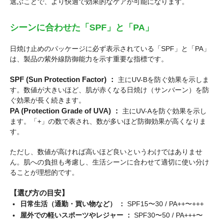
選ぶことで、より快適で効果的なケアが可能になります。
シーンに合わせた「SPF」と「PA」
日焼け止めのパッケージに必ず表示されている「SPF」と「PA」
は、製品の紫外線防御能力を示す重要な指標です。
SPF (Sun Protection Factor) ：
主にUV-Bを防ぐ効果を示しま
す。数値が大きいほど、肌が赤くなる日焼け（サンバーン）を防
ぐ効果が長く続きます。
PA (Protection Grade of UVA) ：
主にUV-Aを防ぐ効果を示し
ます。「+」の数で表され、数が多いほど防御効果が高くなりま
す。
ただし、数値が高ければ高いほど良いというわけではありませ
ん。肌への負担も考慮し、生活シーンに合わせて適切に使い分け
ることが理想的です。
【選び方の目安】
日常生活（通勤・買い物など） ：
SPF15〜30 / PA++〜+++
屋外での軽いスポーツやレジャー ：
SPF30〜50 / PA+++〜