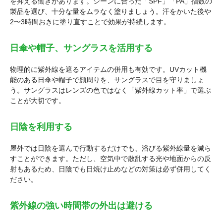
を抑える働きがあります。シーンに合った「SPF」「PA」指数の
製品を選び、十分な量をムラなく塗りましょう。汗をかいた後や
2〜3時間おきに塗り直すことで効果が持続します。
日傘や帽子、サングラスを活用する
物理的に紫外線を遮るアイテムの併用も有効です。UVカット機
能のある日傘や帽子で顔周りを、サングラスで目を守りましょ
う。サングラスはレンズの色ではなく「紫外線カット率」で選ぶ
ことが大切です。
日陰を利用する
屋外では日陰を選んで行動するだけでも、浴びる紫外線量を減ら
すことができます。ただし、空気中で散乱する光や地面からの反
射もあるため、日陰でも日焼け止めなどの対策は必ず併用してく
ださい。
紫外線の強い時間帯の外出は避ける