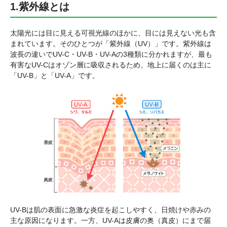
1.紫外線とは
太陽光には目に見える可視光線のほかに、目には見えない光も含
まれています。そのひとつが「紫外線（UV）」です。紫外線は
波長の違いでUV-C・UV-B・UV-Aの3種類に分かれますが、最も
有害なUV-Cはオゾン層に吸収されるため、地上に届くのは主に
「UV-B」と「UV-A」です。
UV-Bは肌の表面に急激な炎症を起こしやすく、日焼けや赤みの
主な原因になります。一方、UV-Aは皮膚の奥（真皮）にまで届