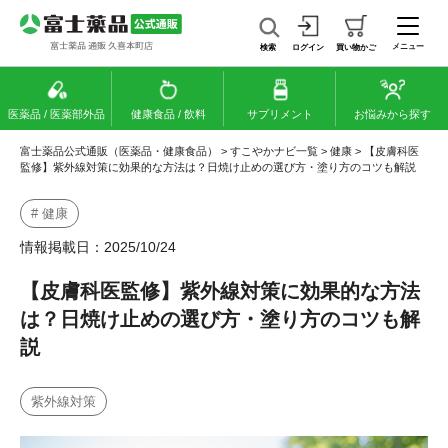
メニュー
検索
ログイン
買い物かご
医薬品 / 医薬部外品
健康食品 / 飲料
サプリメント
お悩みから探す
富士薬品公式通販（医薬品・健康食品）
>
すこやかナビ一覧
>
健康
>
【皮膚科医
監修】紫外線対策に効果的な方法は？日焼け止めの選び方・塗り方のコツも解説
# 健康
情報掲載日：2025/10/24
【皮膚科医監修】紫外線対策に効果的な方法
は？日焼け止めの選び方・塗り方のコツも解
説
紫外線対策