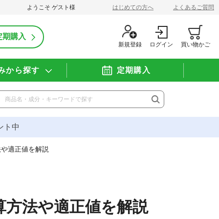
ようこそ
ゲスト
様
はじめての方へ
よくあるご質問
定期購入
新規登録
ログイン
買い物かご
みから探す
定期購入
ント中
法や適正値を解説
算方法や適正値を解説