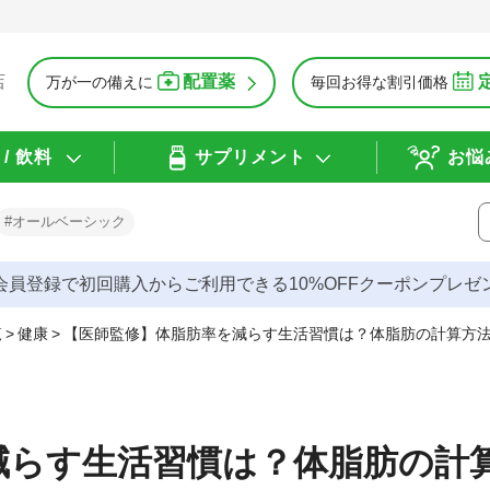
配置薬
店
万が一の備えに
毎回お得な割引価格
/ 飲料
サプリメント
お悩
#オールベーシック
会員登録で初回購入からご利用できる10%OFFクーポンプレゼ
覧
>
健康
>
【医師監修】体脂肪率を減らす生活習慣は？体脂肪の計算方
減らす生活習慣は？体脂肪の計