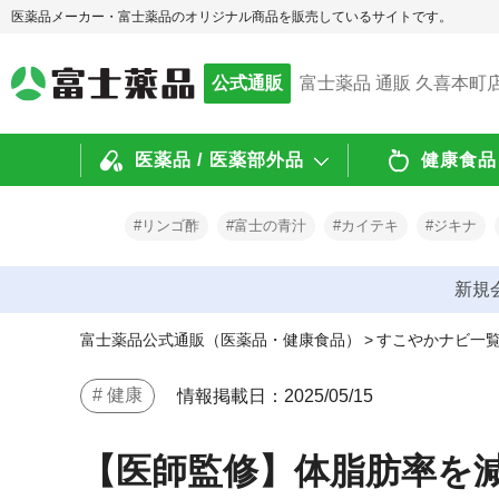
医薬品メーカー・富士薬品のオリジナル商品を販売しているサイトです。
公式通販
富士薬品 通販 久喜本町
医薬品 / 医薬部外品
健康食品 
#リンゴ酢
#富士の青汁
#カイテキ
#ジキナ
新規
富士薬品公式通販（医薬品・健康食品）
>
すこやかナビ一
# 健康
情報掲載日：2025/05/15
【医師監修】体脂肪率を