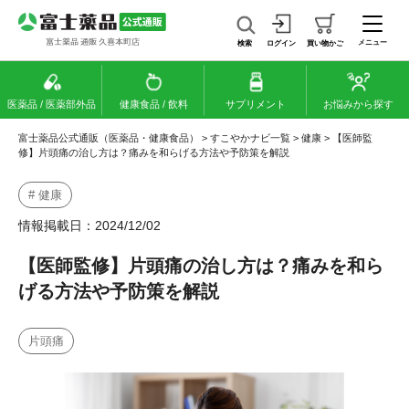
メニュー
検索
ログイン
買い物かご
医薬品 / 医薬部外品
健康食品 / 飲料
サプリメント
お悩みから探す
富士薬品公式通販（医薬品・健康食品）
>
すこやかナビ一覧
>
健康
>
【医師監
修】片頭痛の治し方は？痛みを和らげる方法や予防策を解説
# 健康
情報掲載日：2024/12/02
【医師監修】片頭痛の治し方は？痛みを和ら
げる方法や予防策を解説
片頭痛