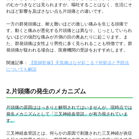
のむかつきなどは見られますが、嘔吐することはなく、生活にそ
れほど影響を及ぼさない点も片頭痛との違いです。
一方の群発頭痛は、耐え難いほどの激しい痛みを生じる頭痛で
す。動くと痛みが悪化する片頭痛とは異なり、じっとしていられ
ないほどの強烈な痛みが片側の目の奥あたりに起こります。ま
た、群発頭痛は女性より男性に多く見られることも特徴です。群
発頭痛が疑われる場合は、医療機関の受診をおすすめします。
関連記事：
【医師監修】天気痛はなぜ起こる？対処法と予防法
についても解説
2.片頭痛の発生のメカニズム
片頭痛の原因ははっきりと解明されてはいませんが、現時点では
発生メカニズムとして「三叉神経血管説」が有力視されていま
す。
三叉神経血管説とは、何らかの原因で刺激された三叉神経が炎症