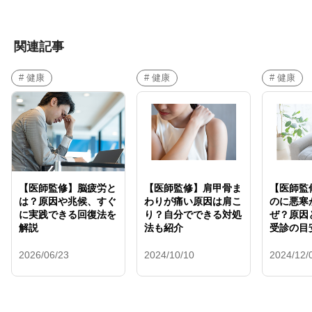
関連記事
# 健康
# 健康
# 健康
【医師監修】脳疲労と
【医師監修】肩甲骨ま
【医師監
は？原因や兆候、すぐ
わりが痛い原因は肩こ
のに悪寒
に実践できる回復法を
り？自分でできる対処
ぜ？原因
解説
法も紹介
受診の目
2026/06/23
2024/10/10
2024/12/