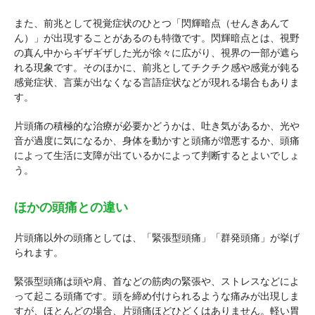
また、前兆として視覚症状のひとつ「閃輝暗点（せんきあんて
ん）」が出現することがあるのも特徴です。閃輝暗点とは、視野
の真ん中からギザギザした光が徐々に広がり、視界の一部が遮ら
れる現象です。そのほかに、前兆としてチクチク感や感覚が鈍る
感覚症状、言葉が出なくなる言語症状などが現れる場合もありま
す。
片頭痛の積極的な治療が必要かどうかは、吐き気があるか、光や
音が過度に気になるか、身体を動かすと頭痛が増悪するか、頭痛
によって生活に支障が出ているかによって判断するとよいでしょ
う。
ほかの頭痛との違い
片頭痛以外の頭痛としては、「緊張型頭痛」「群発頭痛」が挙げ
られます。
緊張型頭痛は頭や肩、首などの筋肉の緊張や、ストレスなどによ
って起こる頭痛です。頭を締め付けられるような痛みが出現しま
すが、ほとんどの場合、片頭痛ほどひどくはありません。軽い胃