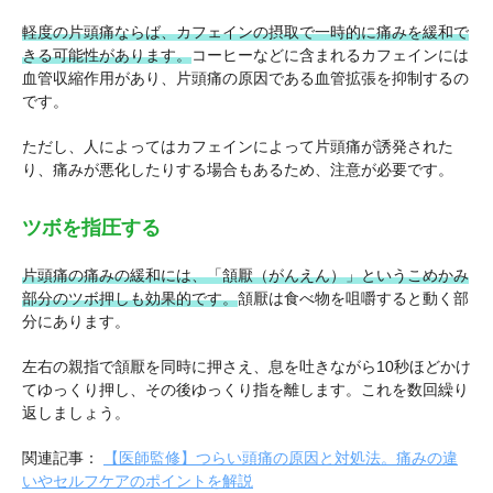
軽度の片頭痛ならば、カフェインの摂取で一時的に痛みを緩和で
きる可能性があります。
コーヒーなどに含まれるカフェインには
血管収縮作用があり、片頭痛の原因である血管拡張を抑制するの
です。
ただし、人によってはカフェインによって片頭痛が誘発された
り、痛みが悪化したりする場合もあるため、注意が必要です。
ツボを指圧する
片頭痛の痛みの緩和には、「頷厭（がんえん）」というこめかみ
部分のツボ押しも効果的です。
頷厭は食べ物を咀嚼すると動く部
分にあります。
左右の親指で頷厭を同時に押さえ、息を吐きながら10秒ほどかけ
てゆっくり押し、その後ゆっくり指を離します。これを数回繰り
返しましょう。
関連記事：
【医師監修】つらい頭痛の原因と対処法。痛みの違
いやセルフケアのポイントを解説