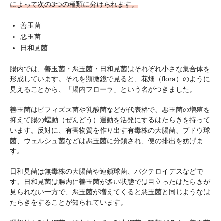
によって次の3つの種類に分けられます。
善玉菌
悪玉菌
日和見菌
腸内では、善玉菌・悪玉菌・日和見菌はそれぞれ小さな集合体を
形成しています。それを顕微鏡で見ると、花畑（flora）のように
見えることから、「腸内フローラ」という名がつきました。
善玉菌はビフィズス菌や乳酸菌などが代表格で、悪玉菌の増殖を
抑えて腸の蠕動（ぜんどう）運動を活発にするはたらきを持って
います。反対に、有害物質を作り出す有毒株の大腸菌、ブドウ球
菌、ウェルシュ菌などは悪玉菌に分類され、便の排出を妨げま
す。
日和見菌は無毒株の大腸菌や連鎖球菌、バクテロイデスなどで
す。日和見菌は腸内に善玉菌が多い状態では目立ったはたらきが
見られない一方で、悪玉菌が増えてくると悪玉菌と同じようなは
たらきをすることが知られています。