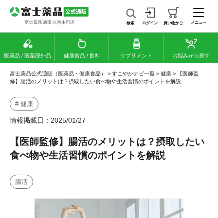
メニュー
検索
ログイン
買い物かご
医薬品 / 医薬部外品
健康食品 / 飲料
サプリメント
お悩みから探す
富士薬品公式通販（医薬品・健康食品）
>
すこやかナビ一覧
>
健康
>
【医師監
修】腸活のメリットは？摂取したい食べ物や生活習慣のポイントを解説
# 健康
情報掲載日：2025/01/27
【医師監修】腸活のメリットは？摂取したい
食べ物や生活習慣のポイントを解説
腸活