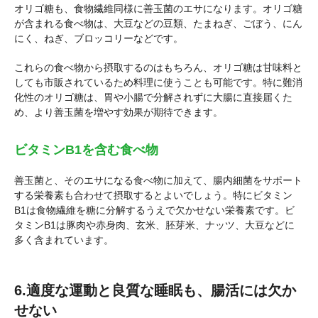
オリゴ糖も、食物繊維同様に善玉菌のエサになります。オリゴ糖
が含まれる食べ物は、大豆などの豆類、たまねぎ、ごぼう、にん
にく、ねぎ、ブロッコリーなどです。
これらの食べ物から摂取するのはもちろん、オリゴ糖は甘味料と
しても市販されているため料理に使うことも可能です。特に難消
化性のオリゴ糖は、胃や小腸で分解されずに大腸に直接届くた
め、より善玉菌を増やす効果が期待できます。
ビタミンB1を含む食べ物
善玉菌と、そのエサになる食べ物に加えて、腸内細菌をサポート
する栄養素も合わせて摂取するとよいでしょう。特にビタミン
B1は食物繊維を糖に分解するうえで欠かせない栄養素です。ビ
タミンB1は豚肉や赤身肉、玄米、胚芽米、ナッツ、大豆などに
多く含まれています。
6.適度な運動と良質な睡眠も、腸活には欠か
せない