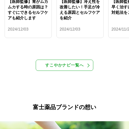
【医師監修】胃がムカ
【医師監修】冷え性を
【医師監
ムカする時の原因は？
改善したい！手足が冷
早く治す
すぐにできるセルフケ
える原因とセルフケア
対処法を
アも紹介します
を紹介
2024/12/03
2024/12/03
2024/11/
すこやかナビ一覧へ
富士薬品ブランドの想い