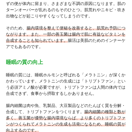
ずの便が体内に留まり、さまざまな不調の原因になります。肌の
ターンオーバーが乱れるのもそのひとつ。肌荒れやニキビ・吹き
出物などが起こりやすくなってしまうのです。
そのため、
腸内環境を整えて便秘を改善すると、肌荒れ予防につ
ながります。また、一部の善玉菌は腸内で肌に有益なビタミンを
合成することも知られています。
腸活は美肌のためのインナーケ
アでもあるのです。
睡眠の質の向上
睡眠の質には、睡眠ホルモンと呼ばれる「メラトニン」が深くか
かわっています。メラトニンの生成には「トリプトファン」とい
う必須アミノ酸が必要ですが、トリプトファンは人間の体内では
合成できず、食事から摂取するしかありません。
腸内細菌は肉や魚、乳製品、大豆製品などのたんぱく質を分解・
合成して、トリプトファンをつくります。
腸内細菌の種類と数が
多く、善玉菌が優勢な腸内環境ならば、より多くのトリプトファ
ンがつくられてメラトニンの生成も活発になるため、睡眠の質が
向上するのです。