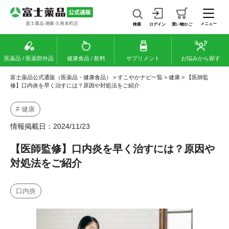
メニュー
検索
ログイン
買い物かご
医薬品 / 医薬部外品
健康食品 / 飲料
サプリメント
お悩みから探す
富士薬品公式通販（医薬品・健康食品）
>
すこやかナビ一覧
>
健康
>
【医師監
修】口内炎を早く治すには？原因や対処法をご紹介
# 健康
情報掲載日：2024/11/23
【医師監修】口内炎を早く治すには？原因や
対処法をご紹介
口内炎