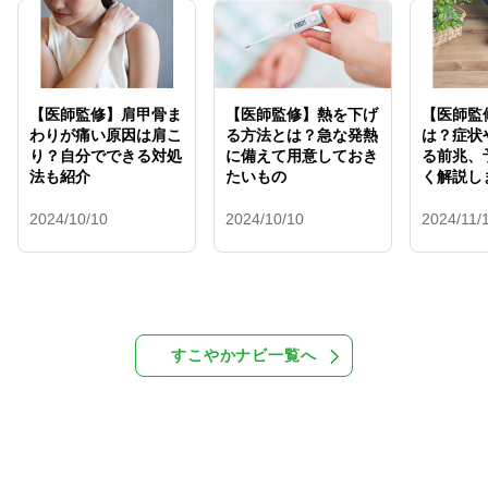
【医師監修】肩甲骨ま
【医師監修】熱を下げ
【医師監
わりが痛い原因は肩こ
る方法とは？急な発熱
は？症状
り？自分でできる対処
に備えて用意しておき
る前兆、
法も紹介
たいもの
く解説し
2024/10/10
2024/10/10
2024/11/
すこやかナビ一覧へ