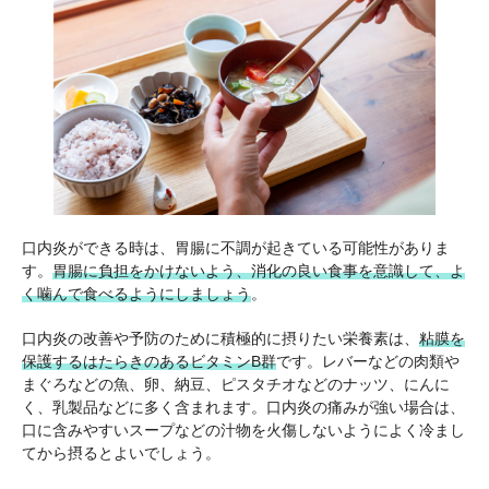
口内炎ができる時は、胃腸に不調が起きている可能性がありま
す。
胃腸に負担をかけないよう、消化の良い食事を意識して、よ
く噛んで食べるようにしましょう
。
口内炎の改善や予防のために積極的に摂りたい栄養素は、
粘膜を
保護するはたらきのあるビタミンB群
です。レバーなどの肉類や
まぐろなどの魚、卵、納豆、ピスタチオなどのナッツ、にんに
く、乳製品などに多く含まれます。口内炎の痛みが強い場合は、
口に含みやすいスープなどの汁物を火傷しないようによく冷まし
てから摂るとよいでしょう。