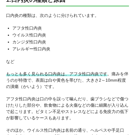
口内炎の種類は、次のように分けられています。
アフタ性口内炎
ウイルス性口内炎
カンジダ性口内炎
アレルギー性口内炎
など
もっとも多く見られる口内炎は、アフタ性口内炎です
。痛みを伴
うのが特徴で、表面は白や黄色を帯びた、大きさ2～10mm程度
の潰瘍（かいよう）です。
アフタ性口内炎は口の中を誤って噛んだり、歯ブラシなどで傷つ
けたりした部分や、飲食物による火傷などの傷に細菌が入り込ん
で起こります。ビタミン不足やストレスなどによる免疫力の低下
が影響しているケースもあります。
そのほか、ウイルス性口内炎は名前の通り、ヘルペスや手足口