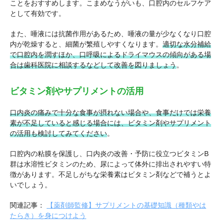
ことをおすすめします。こまめなうがいも、口腔内のセルフケア
として有効です。
また、唾液には抗菌作用があるため、唾液の量が少なくなり口腔
内が乾燥すると、細菌が繁殖しやすくなります。
適切な水分補給
で口腔内を潤すほか、口呼吸によるドライマウスの傾向がある場
合は歯科医院に相談するなどして改善を図りましょう
。
ビタミン剤やサプリメントの活用
口内炎の痛みで十分な食事が摂れない場合や、食事だけでは栄養
素が不足していると感じる場合には、ビタミン剤やサプリメント
の活用も検討してみてください
。
口腔内の粘膜を保護し、口内炎の改善・予防に役立つビタミンB
群は水溶性ビタミンのため、尿によって体外に排出されやすい特
徴があります。不足しがちな栄養素はビタミン剤などで補うとよ
いでしょう。
関連記事：
【薬剤師監修】サプリメントの基礎知識（種類やは
たらき）を身につけよう