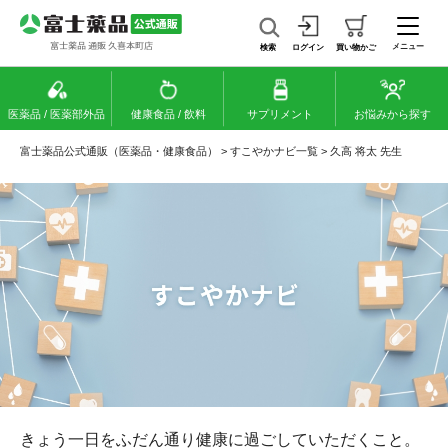
メニュー
検索
ログイン
買い物かご
医薬品 / 医薬部外品
健康食品 / 飲料
サプリメント
お悩みから探す
富士薬品公式通販（医薬品・健康食品）
>
すこやかナビ一覧
>
久高 将太 先生
きょう一日をふだん通り健康に過ごしていただくこと。