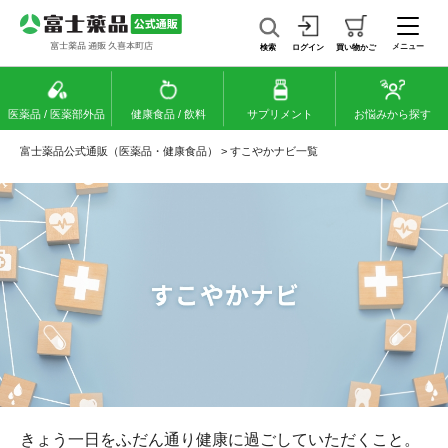
メニュー
検索
ログイン
買い物かご
医薬品 / 医薬部外品
健康食品 / 飲料
サプリメント
お悩みから探す
富士薬品公式通販（医薬品・健康食品）
>
すこやかナビ一覧
きょう一日をふだん通り健康に過ごしていただくこと。