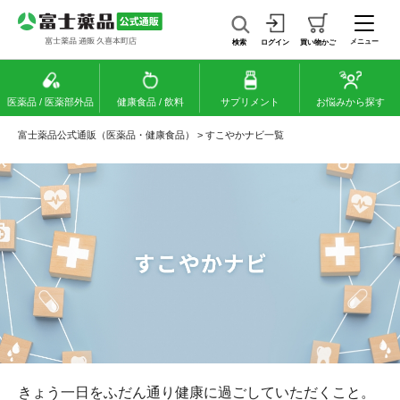
メニュー
検索
ログイン
買い物かご
医薬品 / 医薬部外品
健康食品 / 飲料
サプリメント
お悩みから探す
富士薬品公式通販（医薬品・健康食品）
>
すこやかナビ一覧
きょう一日をふだん通り健康に過ごしていただくこと。