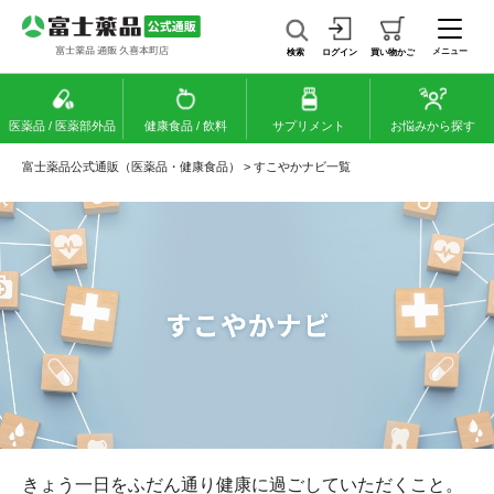
メニュー
検索
ログイン
買い物かご
医薬品 / 医薬部外品
健康食品 / 飲料
サプリメント
お悩みから探す
富士薬品公式通販（医薬品・健康食品）
>
すこやかナビ一覧
きょう一日をふだん通り健康に過ごしていただくこと。